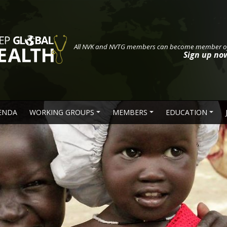
All NVK and NVTG members can become member
o
Sign up now
ENDA
WORKING GROUPS
MEMBERS
EDUCATION